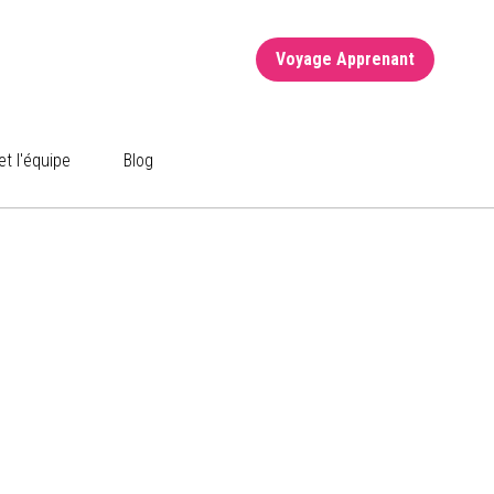
Voyage Apprenant
Voyage Apprenant
et l'équipe
et l'équipe
Blog
Blog