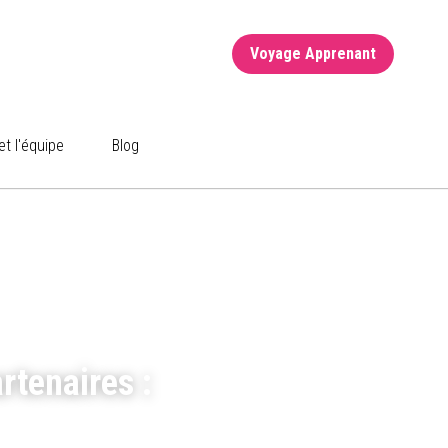
Voyage Apprenant
Voyage Apprenant
et l'équipe
et l'équipe
Blog
Blog
tenaires : 