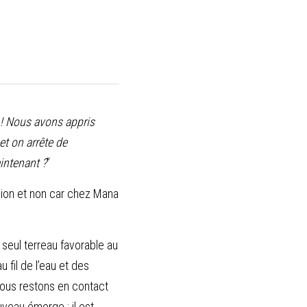
 ! Nous avons appris 
t on arrête de 
intenant ?
”
sion et non car chez Mana 
seul terreau favorable au 
fil de l’eau et des 
ous restons en contact 
veau émerge : il est 