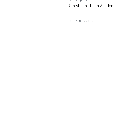
Billet précédent
Strasbourg Team Academy
Revenir au site
Soumettre
Utilisation des cookies
Nous utilisons des cookies pour améliorer l'expérience de
navigation, la sécurité et la collecte de données. En acceptant,
vous consentez à l'utilisation de cookies à des fins
publicitaires et d'analyse. Vous pouvez modifier vos
paramètres de cookies à tout moment.
En savoir plus