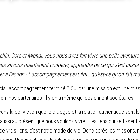
llin, Cora et Michal, vous nous avez fait vivre une belle aventure
nous savons maintenant coopérer, apprendre de ce qui s’est passé e
er à l’action ! L’accompagnement est fini… qu’est-ce qu’on fait ma
 fois l’accompagnement terminé ? Oui car une mission est une mis
ent nos partenaires. Il y en a même qui deviennent sociétaires !
s la conviction que le dialogue et la relation authentique sont le 
ussi au présent que nous voulons vivre ! Les liens qui se tissent au 
vrais liens, c’est notre mode de vie. Donc après les missions, n
mence ! Nous cultivons la relation et parfois quelque chose de nou