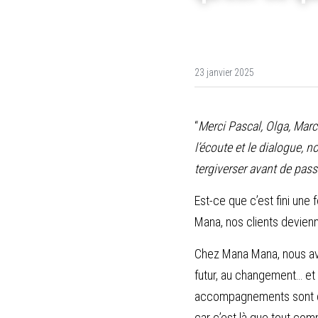
23 janvier 2025
“
Merci Pascal, Olga, Marce
l’écoute et le dialogue, 
tergiverser avant de pass
Est-ce que c’est fini une
Mana, nos clients devienn
Chez Mana Mana, nous avon
futur, au changement… et a
accompagnements sont de 
car c’est là que tout com