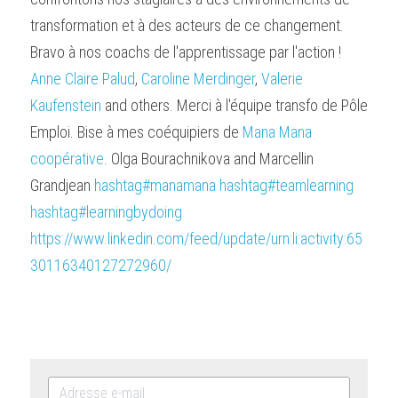
transformation et à des acteurs de ce changement. 
Bravo à nos coachs de l'apprentissage par l'action ! 
Anne Claire Palud
, 
Caroline Merdinger
, 
Valerie 
Kaufenstein
 and others. Merci à l'équipe transfo de Pôle 
Emploi. Bise à mes coéquipiers de 
Mana Mana 
coopérative
. Olga Bourachnikova and Marcellin 
Grandjean 
hashtag#manamana
hashtag#teamlearning
hashtag#learningbydoing
https://www.linkedin.com/feed/update/urn:li:activity:65
30116340127272960/