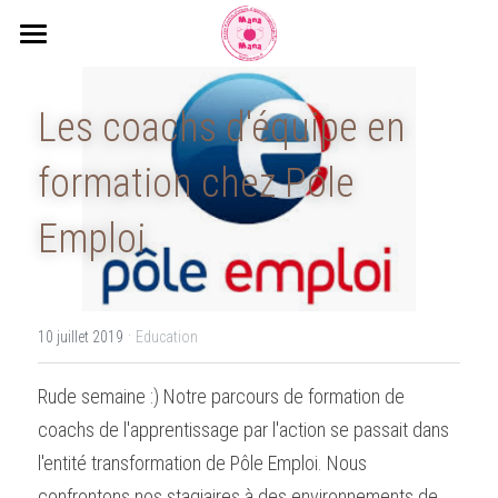
Accueil
Les coachs d'équipe en 
Accompagnements
formation chez Pôle 
Formations et Certifications
Emploi
Notre culture et l'équipe
Blog
·
10 juillet 2019
Education
Voyage Apprenant
Rude semaine :) Notre parcours de formation de 
coachs de l'apprentissage par l'action se passait dans 
l'entité transformation de Pôle Emploi. Nous 
confrontons nos stagiaires à des environnements de 