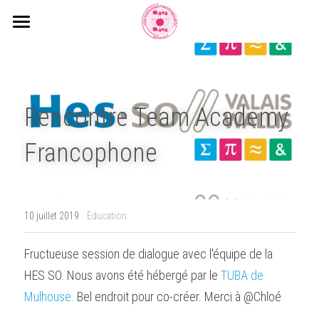
Accueil
Accompagnements
Rencontre Team Academy 
Formations et Certifications
Francophone
Notre culture et l'équipe
Blog
·
10 juillet 2019
Education
Voyage Apprenant
Fructueuse session de dialogue avec l'équipe de la 
HES SO. Nous avons été hébergé par le 
TUBA de 
Mulhouse
. Bel endroit pour co-créer. Merci à @Chloé