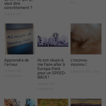
veut dire
2
concrètement ?
23 janvier 2025
Apprendre de
Ils ont réussi à
L'inconnu
l’erreur
me faire aller à
inconnu !
Europa-Park
pour un SPEED-
19 février 2023
·
6 décembre 2022
·
Autres
BACK !
Olga,
Education
16 janvier 2023
·
Organisations