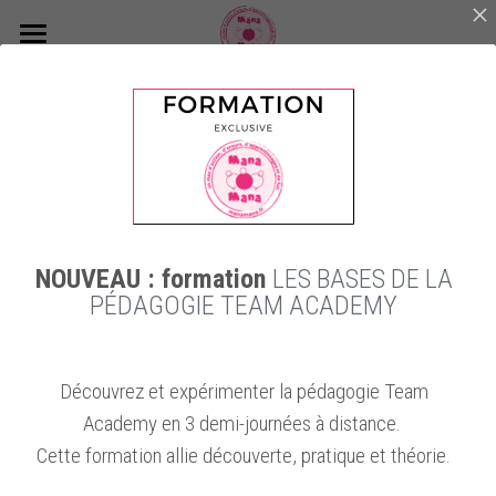
×
CATÉGORIES DE BLOG
Accueil
Toutes les catégories
Accompagnements
Toutes
Article
Autres
Essai
Education
Formations et Certifications
Olga
Notre culture et l'équipe
NOUVEAU : formation
LES BASES DE LA
Blog
PÉDAGOGIE TEAM ACADEMY
Voyage Apprenant
"Tout part de
Et si vos
Oser la
Découvrez et expérimenter la pédagogie Team
soi" et
étudiants
rencontre : l’art
Academy en 3 demi-journées à distance.
l'apprentissage
avaient le droit
de créer du lien
par l'action
de se tromper ?
Cette formation allie découverte, pratique et théorie.
6 novembre 2025
11 février 2026
25 novembre 2025
·