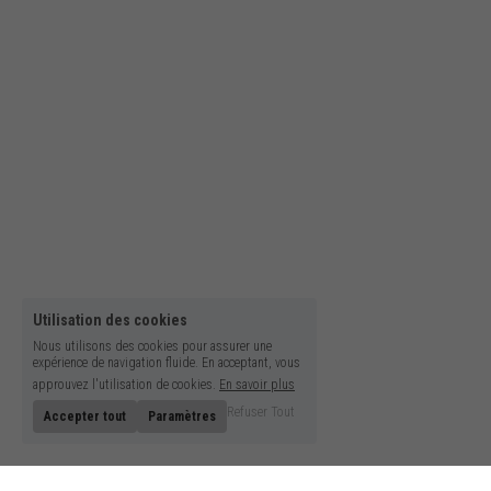
Utilisation des cookies
Nous utilisons des cookies pour assurer une
expérience de navigation fluide. En acceptant, vous
approuvez l'utilisation de cookies.
En savoir plus
Refuser Tout
Accepter tout
Paramètres