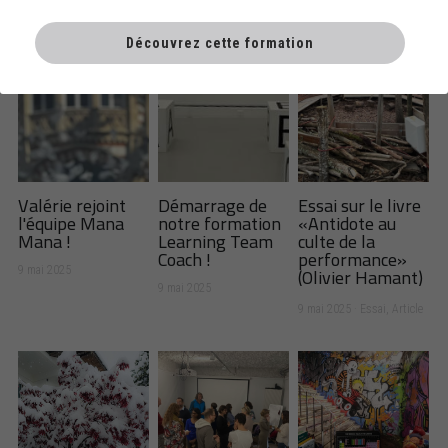
Newsletter education
Découvrez cette formation
Valérie rejoint
Démarrage de
Essai sur le livre
l'équipe Mana
notre formation
«Antidote au
Mana !
Learning Team
culte de la
Coach !
performance»
(Olivier Hamant)
9 mai 2025
9 mai 2025
9 mai 2025
·
Essai,
Article