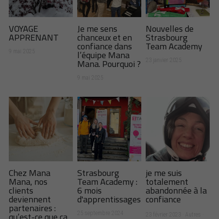
VOYAGE
Je me sens
Nouvelles de
APPRENANT
chanceux et en
Strasbourg
confiance dans
Team Academy
l’équipe Mana
9 mai 2025
Mana. Pourquoi ?
23 janvier 2025
9 mai 2025
Chez Mana
Strasbourg
je me suis
Mana, nos
Team Academy :
totalement
clients
6 mois
abandonnée à la
deviennent
d'apprentissages
confiance
partenaires :
qu’est-ce que ça
25 septembre 2024
23 février 2023
·
Autres
·