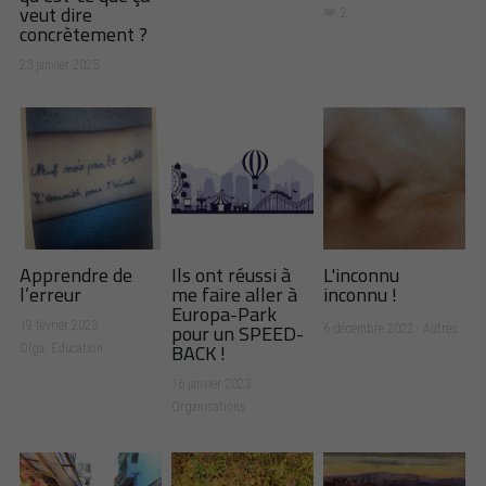
veut dire
2
concrètement ?
23 janvier 2025
Apprendre de
Ils ont réussi à
L'inconnu
l’erreur
me faire aller à
inconnu !
Europa-Park
pour un SPEED-
19 février 2023
·
6 décembre 2022
·
Autres
BACK !
Olga,
Education
16 janvier 2023
·
Organisations