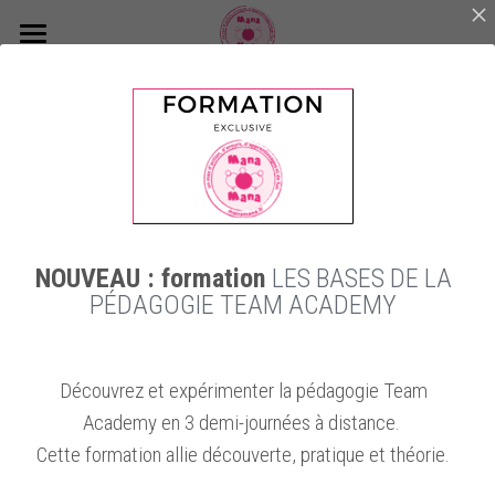
×
CATÉGORIES DE BLOG
Accueil
Toutes les catégories
Accompagnements
Toutes
Article
Autres
Essai
Education
Formations et Certifications
Olga
Notre culture et l'équipe
NOUVEAU : formation
LES BASES DE LA
Blog
PÉDAGOGIE TEAM ACADEMY
Voyage Apprenant
"Tout part de
Et si vos
Oser la
Découvrez et expérimenter la pédagogie Team
soi" et
étudiants
rencontre : l’art
Academy en 3 demi-journées à distance.
l'apprentissage
avaient le droit
de créer du lien
par l'action
de se tromper ?
Cette formation allie découverte, pratique et théorie.
6 novembre 2025
11 février 2026
25 novembre 2025
·