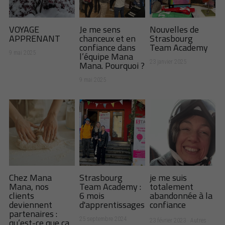
VOYAGE
Je me sens
Nouvelles de
APPRENANT
chanceux et en
Strasbourg
confiance dans
Team Academy
l’équipe Mana
9 mai 2025
Mana. Pourquoi ?
23 janvier 2025
9 mai 2025
Chez Mana
Strasbourg
je me suis
Mana, nos
Team Academy :
totalement
clients
6 mois
abandonnée à la
deviennent
d'apprentissages
confiance
partenaires :
qu’est-ce que ça
25 septembre 2024
23 février 2023
·
Autres
·