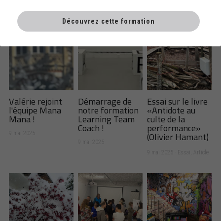
Newsletter education
Découvrez cette formation
Valérie rejoint
Démarrage de
Essai sur le livre
l'équipe Mana
notre formation
«Antidote au
Mana !
Learning Team
culte de la
Coach !
performance»
(Olivier Hamant)
9 mai 2025
9 mai 2025
9 mai 2025
·
Essai,
Article