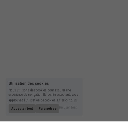
Utilisation des cookies
Nous utilisons des cookies pour assurer une
expérience de navigation fluide. En acceptant, vous
approuvez l'utilisation de cookies.
En savoir plus
Refuser Tout
Accepter tout
Paramètres